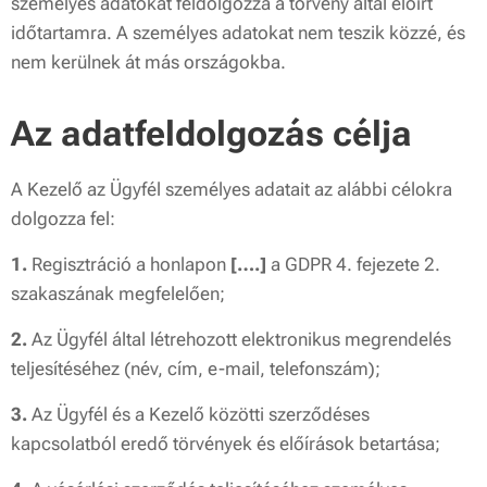
személyes adatokat feldolgozza a törvény által előírt
időtartamra. A személyes adatokat nem teszik közzé, és
nem kerülnek át más országokba.
Az adatfeldolgozás célja
A Kezelő az Ügyfél személyes adatait az alábbi célokra
dolgozza fel:
1.
Regisztráció a honlapon
[….]
a GDPR 4. fejezete 2.
szakaszának megfelelően;
2.
Az Ügyfél által létrehozott elektronikus megrendelés
teljesítéséhez (név, cím, e-mail, telefonszám);
3.
Az Ügyfél és a Kezelő közötti szerződéses
kapcsolatból eredő törvények és előírások betartása;