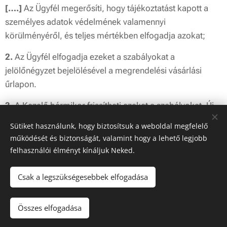
[….]
Az Ügyfél megerősíti, hogy tájékoztatást kapott a
személyes adatok védelmének valamennyi
körülményéről, és teljes mértékben elfogadja azokat;
2.
Az Ügyfél elfogadja ezeket a szabályokat a
jelölőnégyzet bejelölésével a megrendelési vásárlási
űrlapon.
3.
A Kezelő bármikor frissítheti ezeket a szabályokat. Új,
frissített változat a közétett honlapon érhető el.
Sütiket használunk, hogy biztosítsuk a weboldal megfelelő
működését és biztonságát, valamint hogy a lehető legjobb
Ezek a szabályok hatályba lépnek
[Dátum]
felhasználói élményt kínáljuk Neked.
Csak a legszükségesebbek elfogadása
© 2025 Szada Ring Racing Kft.
Összes elfogadása
Sütik