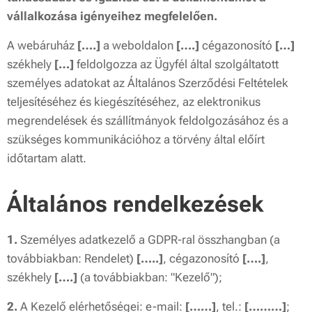
vállalkozása igényeihez megfelelően.
A webáruház
[….]
a weboldalon
[….]
cégazonosító
[…]
székhely
[…]
feldolgozza az Ügyfél által szolgáltatott
személyes adatokat az Általános Szerződési Feltételek
teljesítéséhez és kiegészítéséhez, az elektronikus
megrendelések és szállítmányok feldolgozásához és a
szükséges kommunikációhoz a törvény által előírt
időtartam alatt.
Általános rendelkezések
1.
Személyes adatkezelő a GDPR-ral összhangban (a
továbbiakban: Rendelet)
[…..]
, cégazonosító
[….]
,
székhely
[….]
(a továbbiakban: "Kezelő");
2.
A Kezelő elérhetőségei: e-mail:
[……]
, tel.:
[………]
;